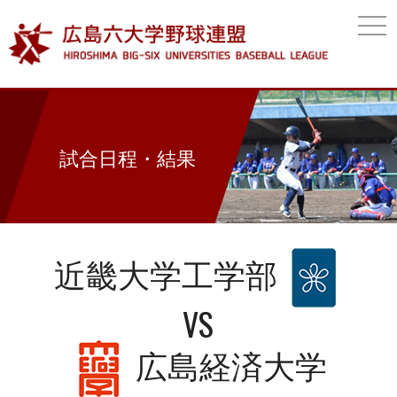
togg
navi
試合日程・結果
近畿大学工学部
VS
広島経済大学