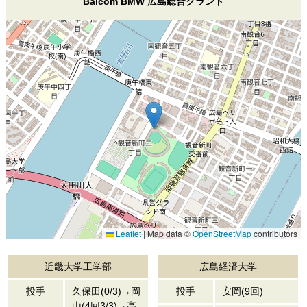
Balcom BMW 広島総合グランド
Leaflet
|
Map data ©
OpenStreetMap
contributors
近畿大学工学部
広島経済大学
投手
久保田(0/3)→岡
投手
安岡(9回)
山(4回3/3)→高