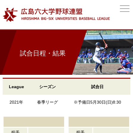
togg
navi
試合日程・結果
League
シーズン
試合日
2021年
春季リーグ
※予備日5月30日(日)8:30
投手
投手