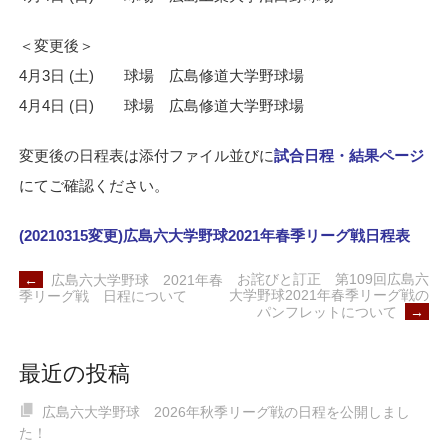
＜変更後＞
4月3日 (土) 球場 広島修道大学野球場
4月4日 (日) 球場 広島修道大学野球場
変更後の日程表は添付ファイル並びに
試合日程・結果ページ
にてご確認ください。
(20210315変更)広島六大学野球2021年春季リーグ戦日程表
POST
お詫びと訂正 第109回広島六
←
広島六大学野球 2021年春
NAVIGATION
大学野球2021年春季リーグ戦の
季リーグ戦 日程について
パンフレットについて
→
最近の投稿
広島六大学野球 2026年秋季リーグ戦の日程を公開しまし
た！