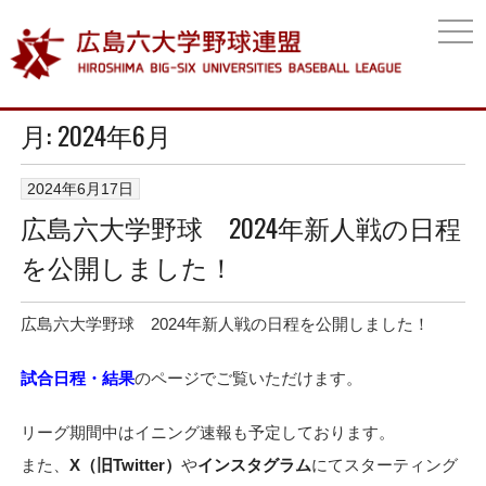
togg
navi
月:
2024年6月
2024年6月17日
広島六大学野球 2024年新人戦の日程
を公開しました！
広島六大学野球 2024年新人戦の日程を公開しました！
試合日程・結果
のページでご覧いただけます。
リーグ期間中はイニング速報も予定しております。
また、
X（旧Twitter）
や
インスタグラム
にてスターティング