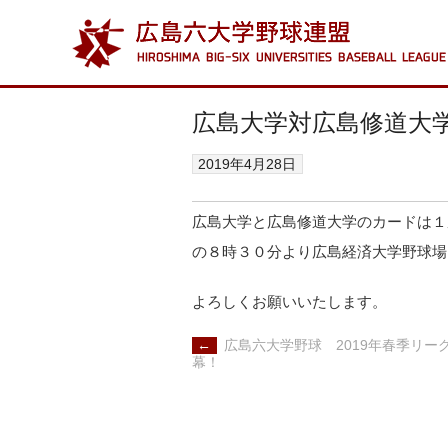
広島大学対広島修道大学の
2019年4月28日
広島大学と広島修道大学のカードは１
の８時３０分より広島経済大学野球場
よろしくお願いいたします。
POST
←
広島六大学野球 2019年春季リー
NAVIGATION
幕！