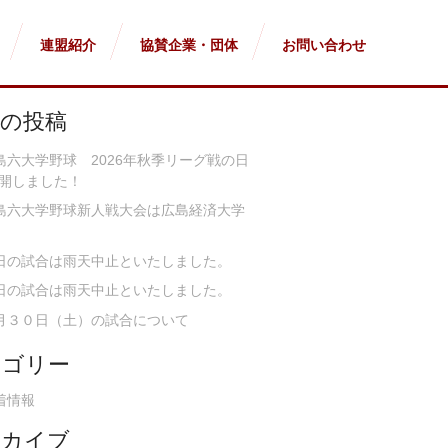
連盟紹介
協賛企業・団体
お問い合わせ
近の投稿
島六大学野球 2026年秋季リーグ戦の日
開しました！
島六大学野球新人戦大会は広島経済大学
日の試合は雨天中止といたしました。
日の試合は雨天中止といたしました。
月３０日（土）の試合について
テゴリー
着情報
ーカイブ