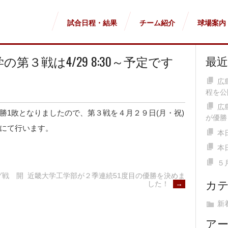
試合日程・結果
チーム紹介
球場案内
第３戦は4/29 8:30～予定です
最
広
程を公
広
勝1敗となりましたので、第３戦を４月２９日(月・祝)
が優勝
にて行います。
本
本
５
近畿大学工学部が２季連続51度目の優勝を決めま
グ戦 開
カ
した！
→
新
ア