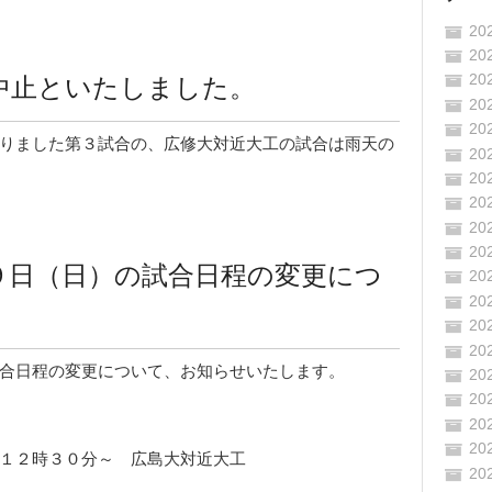
20
20
中止といたしました。
20
20
20
りました第３試合の、広修大対近大工の試合は雨天の
20
20
20
20
20
９日（日）の試合日程の変更につ
20
20
20
20
合日程の変更について、お知らせいたします。
20
20
20
20
１２時３０分～ 広島大対近大工
20