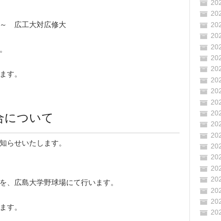
20
20
～ 広工大対広修大
20
20
20
。
20
20
ます。
20
20
20
合について
20
20
20
知らせいたします。
20
20
20
20
を、広島大学野球場にて行います。
20
20
ます。
20