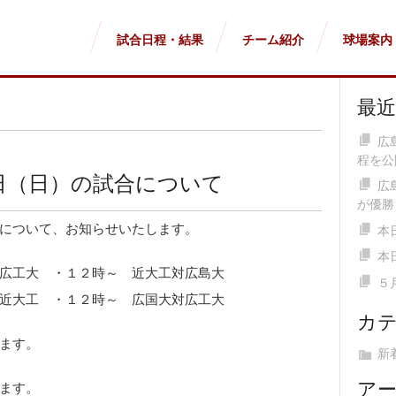
試合日程・結果
チーム紹介
球場案内
最
広
程を公
日（日）の試合について
広
が優勝
について、お知らせいたします。
本
本
広工大 ・１２時～ 近大工対広島大
５
近大工 ・１２時～ 広国大対広工大
カ
ます。
新
ア
ます。