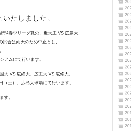
20
20
といたしました。
20
20
20
球春季リーグ戦の、近大工 VS 広島大、
20
20
工大の試合は雨天のため中止とし、
20
。
20
ジアムにて行います。
20
20
20
 VS 広経大、広工大 VS 広修大、
20
８日（土）、広島大球場にて行います。
20
20
ます。
20
20
20
20
20