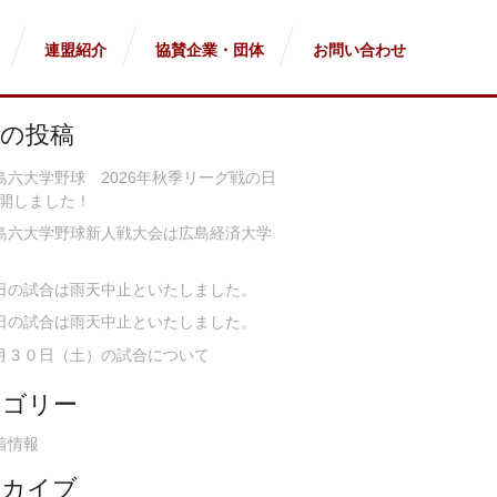
連盟紹介
協賛企業・団体
お問い合わせ
近の投稿
島六大学野球 2026年秋季リーグ戦の日
開しました！
島六大学野球新人戦大会は広島経済大学
日の試合は雨天中止といたしました。
日の試合は雨天中止といたしました。
月３０日（土）の試合について
テゴリー
着情報
ーカイブ