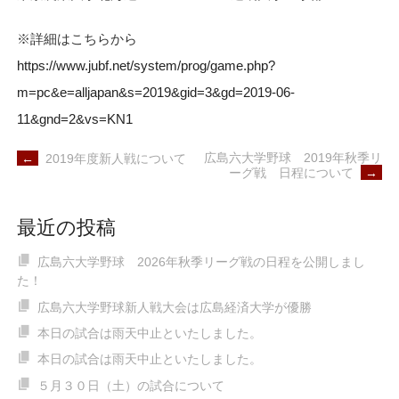
※詳細はこちらから
https://www.jubf.net/system/prog/game.php?
m=pc&e=alljapan&s=2019&gid=3&gd=2019-06-
11&gnd=2&vs=KN1
POST
広島六大学野球 2019年秋季リ
←
2019年度新人戦について
NAVIGATION
ーグ戦 日程について
→
最近の投稿
広島六大学野球 2026年秋季リーグ戦の日程を公開しまし
た！
広島六大学野球新人戦大会は広島経済大学が優勝
本日の試合は雨天中止といたしました。
本日の試合は雨天中止といたしました。
５月３０日（土）の試合について