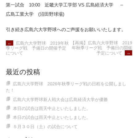
第一試合 10:00 近畿大学工学部 VS 広島経済大学 –
広島工業大学 (沼田野球場)
引き続き広島六大学野球へのご声援をお願いいたします。
POST
【再掲】広島六大学野球 2019
←
広島六大学野球 2019年秋
NAVIGATION
年秋季リーグ戦 予備日の開催
季リーグ戦 予備日の開催予定
予定について
→
について
最近の投稿
広島六大学野球 2026年秋季リーグ戦の日程を公開しまし
た！
広島六大学野球新人戦大会は広島経済大学が優勝
本日の試合は雨天中止といたしました。
本日の試合は雨天中止といたしました。
５月３０日（土）の試合について