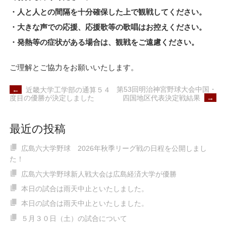
・人と人との間隔を十分確保した上で観戦してください。
・大きな声での応援、応援歌等の歌唱はお控えください。
・発熱等の症状がある場合は、観戦をご遠慮ください。
ご理解とご協力をお願いいたします。
POST
第53回明治神宮野球大会中国・
←
近畿大学工学部の通算５４
NAVIGATION
四国地区代表決定戦結果
→
度目の優勝が決定しました
最近の投稿
広島六大学野球 2026年秋季リーグ戦の日程を公開しまし
た！
広島六大学野球新人戦大会は広島経済大学が優勝
本日の試合は雨天中止といたしました。
本日の試合は雨天中止といたしました。
５月３０日（土）の試合について