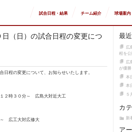
試合日程・結果
チーム紹介
球場案内
９日（日）の試合日程の変更につ
最
広
程を公
広
が優勝
合日程の変更について、お知らせいたします。
本
本
５
１２時３０分～ 広島大対近大工
カ
新
～ 広工大対広修大
ア