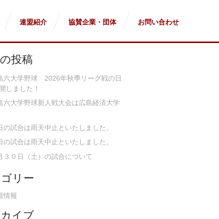
連盟紹介
協賛企業・団体
お問い合わせ
近の投稿
島六大学野球 2026年秋季リーグ戦の日
開しました！
島六大学野球新人戦大会は広島経済大学
日の試合は雨天中止といたしました。
日の試合は雨天中止といたしました。
月３０日（土）の試合について
テゴリー
着情報
ーカイブ