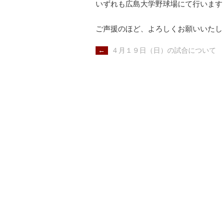
いずれも広島大学野球場にて行います
ご声援のほど、よろしくお願いいたし
POST
←
４月１９日（日）の試合について
NAVIGATION