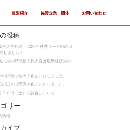
連盟紹介
協賛企業・団体
お問い合わせ
近の投稿
島六大学野球 2026年秋季リーグ戦の日
開しました！
島六大学野球新人戦大会は広島経済大学
日の試合は雨天中止といたしました。
日の試合は雨天中止といたしました。
月３０日（土）の試合について
テゴリー
着情報
ーカイブ