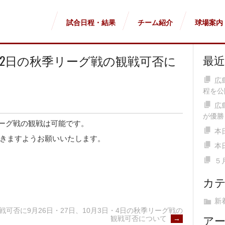
試合日程・結果
チーム紹介
球場案内
日・22日の秋季リーグ戦の観戦可否に
最
広
程を公
広
が優勝
季リーグ戦の観戦は可能です。
本
きますようお願いいたします。
本
５
カ
新
9月26日・27日、10月3日・4日の秋季リーグ戦の
観戦可否に
ア
観戦可否について
→