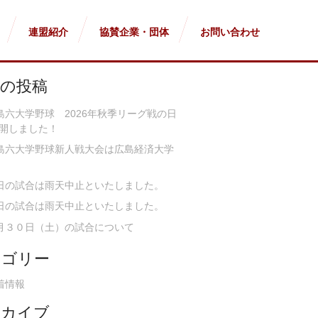
連盟紹介
協賛企業・団体
お問い合わせ
近の投稿
島六大学野球 2026年秋季リーグ戦の日
開しました！
島六大学野球新人戦大会は広島経済大学
日の試合は雨天中止といたしました。
日の試合は雨天中止といたしました。
月３０日（土）の試合について
テゴリー
着情報
ーカイブ