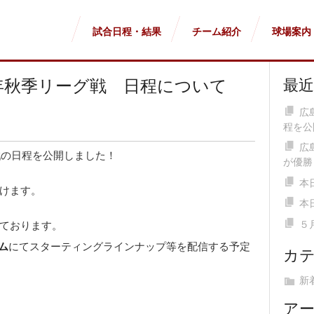
試合日程・結果
チーム紹介
球場案内
3年秋季リーグ戦 日程について
最
広
程を公
広
戦の日程を公開しました！
が優勝
本
けます。
本
５
ております。
ム
にてスターティングラインナップ等を配信する予定
カ
新
ア