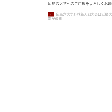
広島六大学へのご声援をよろしくお願
POST
←
広島六大学野球新人戦大会は近畿大
NAVIGATION
部が優勝