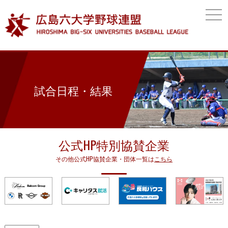
togg
navi
試合日程・結果
公式HP特別協賛企業
その他公式HP協賛企業・団体一覧は
こちら